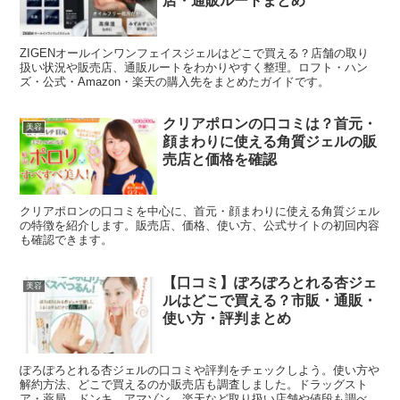
店・通販ルートまとめ
ZIGENオールインワンフェイスジェルはどこで買える？店舗の取り
扱い状況や販売店、通販ルートをわかりやすく整理。ロフト・ハン
ズ・公式・Amazon・楽天の購入先をまとめたガイドです。
クリアポロンの口コミは？首元・
美容
顔まわりに使える角質ジェルの販
売店と価格を確認
クリアポロンの口コミを中心に、首元・顔まわりに使える角質ジェル
の特徴を紹介します。販売店、価格、使い方、公式サイトの初回内容
も確認できます。
【口コミ】ぽろぽろとれる杏ジェ
美容
ルはどこで買える？市販・通販・
使い方・評判まとめ
ぽろぽろとれる杏ジェルの口コミや評判をチェックしよう。使い方や
解約方法、どこで買えるのか販売店も調査しました。ドラッグスト
ア・薬局、ドンキ、アマゾン、楽天など取り扱い店舗や値段も調べま