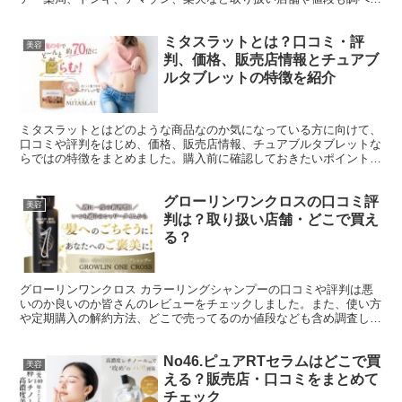
した。
ミタスラットとは？口コミ・評
美容
判、価格、販売店情報とチュアブ
ルタブレットの特徴を紹介
ミタスラットとはどのような商品なのか気になっている方に向けて、
口コミや評判をはじめ、価格、販売店情報、チュアブルタブレットな
らではの特徴をまとめました。購入前に確認しておきたいポイントを
分かりやすく紹介します。
グローリンワンクロスの口コミ評
美容
判は？取り扱い店舗・どこで買え
る？
グローリンワンクロス カラーリングシャンプーの口コミや評判は悪
いのか良いのか皆さんのレビューをチェックしました。また、使い方
や定期購入の解約方法、どこで売ってるのか値段なども含め調査しま
した。
No46.ピュアRTセラムはどこで買
美容
える？販売店・口コミをまとめて
チェック